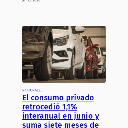
Jul 15, 2026
NACIONALES
El consumo privado
retrocedió 1,1%
interanual en junio y
suma siete meses de