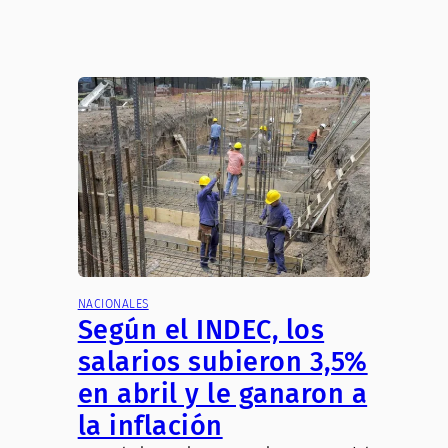
NACIONALES
Según el INDEC, los
salarios subieron 3,5%
en abril y le ganaron a
la inflación