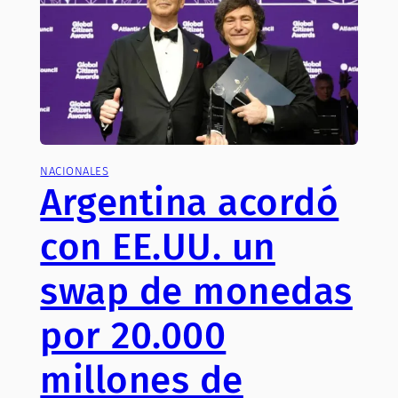
NACIONALES
Argentina acordó
con EE.UU. un
swap de monedas
por 20.000
millones de